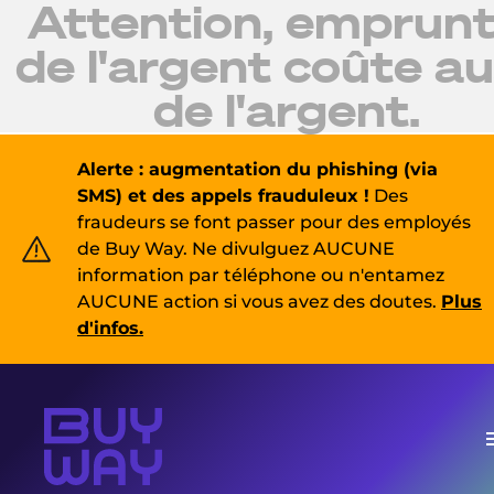
Attention, emprunt
de l'argent coûte au
de l'argent.
Alerte : augmentation du phishing (via
SMS) et des appels frauduleux !
Des
fraudeurs se font passer pour des employés
de Buy Way. Ne divulguez AUCUNE
information par téléphone ou n'entamez
AUCUNE action si vous avez des doutes.
Plus
d'infos.
m