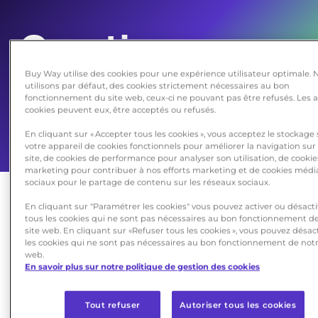
Questions
/
Buy Way utilise des cookies pour une expérience utilisateur optimale. 
utilisons par défaut, des cookies strictement nécessaires au bon
Réponses
fonctionnement du site web, ceux-ci ne pouvant pas être refusés. Les 
cookies peuvent eux, être acceptés ou refusés.
En cliquant sur « Accepter tous les cookies », vous acceptez le stockage
votre appareil de cookies fonctionnels pour améliorer la navigation sur
site, de cookies de performance pour analyser son utilisation, de cookie
marketing pour contribuer à nos efforts marketing et de cookies médi
sociaux pour le partage de contenu sur les réseaux sociaux.
En cliquant sur "Paramétrer les cookies" vous pouvez activer ou désacti
tous les cookies qui ne sont pas nécessaires au bon fonctionnement d
site web. En cliquant sur «Refuser tous les cookies », vous pouvez désac
les cookies qui ne sont pas nécessaires au bon fonctionnement de notr
web.
Mon dossier
En savoir plus sur notre politique de gestion des cookies
Tout refuser
Autoriser tous les cookies