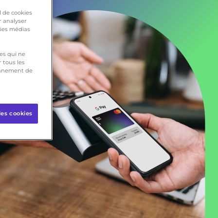
l de cookies
r analyser
kies médias
ies qui ne
 tous les
ionnement de
les cookies