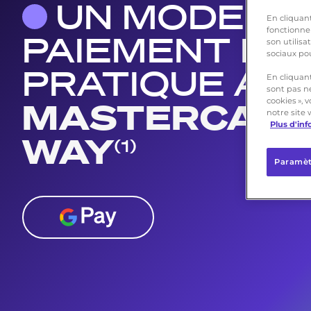
UN MODE DE
En cliquant
fonctionne
PAIEMENT RAP
son utilis
sociaux po
PRATIQUE AV
En cliquant
sont pas n
cookies »,
MASTERCARD
notre site 
Plus d'in
WAY
(1)
Paramèt