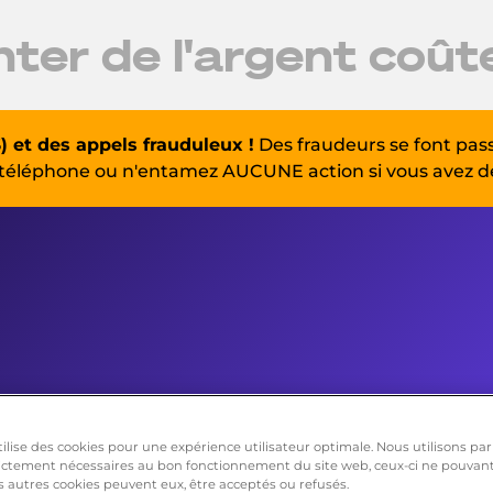
er de l'argent coûte
) et des appels frauduleux !
Des fraudeurs se font pas
téléphone ou n'entamez AUCUNE action si vous avez d
lise des cookies pour une expérience utilisateur optimale. Nous utilisons par
rictement nécessaires au bon fonctionnement du site web, ceux-ci ne pouvant
s autres cookies peuvent eux, être acceptés ou refusés.