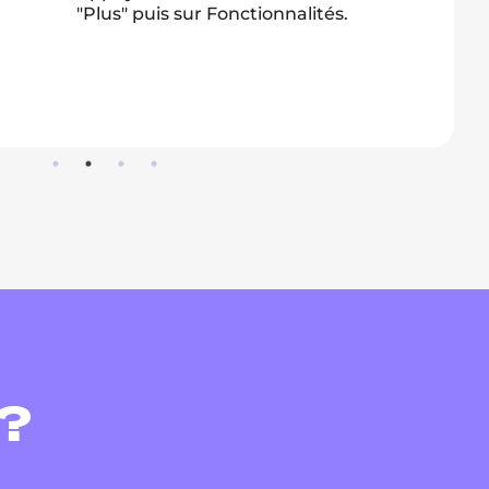
jusqu'au bou
?