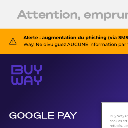
Attention, emprunt
Alerte : augmentation du phishing (via SMS
Way. Ne divulguez AUCUNE information par 
GOOGLE PAY
Buy Way uti
cookies st
refusés. Le