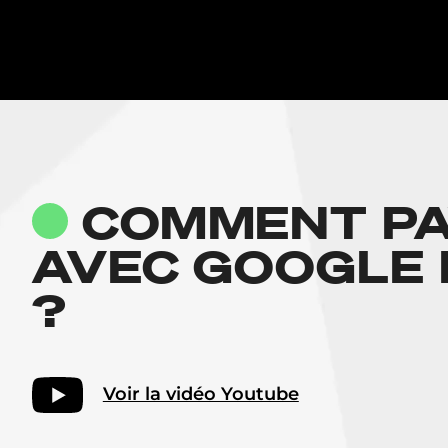
COMMENT PA
AVEC GOOGLE 
?
REZ BUY WAY MOBILE
z l'appli Buy Way Mobile et
Voir la vidéo Youtube
ectez-vous.
'écran Cartes, sélectionnez la