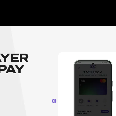
YER
PAY
2.
ACCÉDEZ AUX
FONCTIONNALITÉS DE
VOTRE CARTE
Appuyez d'abord sur le bouton